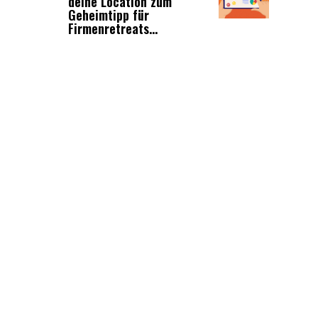
deine Location zum
Geheimtipp für
Firmenretreats...